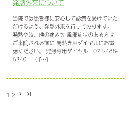
発熱外来について
当院では患者様に安心して診療を受けていた
だけるよう、発熱外来を行っております。
発熱や咳、喉の痛み等 風邪症状のある方は
ご来院される前に 発熱専用ダイヤルにお電
話ください。 発熱専用ダイヤル 073-488-
6340 （ […]
chevron_right
last_page
1
2