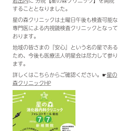
岩出内
に 分院【星の森クリニック】を開院
することとなりました。
星の森クリニックは
土曜日午後も検査可能な
専門医による内視鏡検査クリニック
となって
おります。
地域の皆さまの『安心』という名の星である
ため、今後も医療法人明星会は尽力して参り
ます。
詳しくはこちらからご確認ください。☛
星の
森クリニックHP